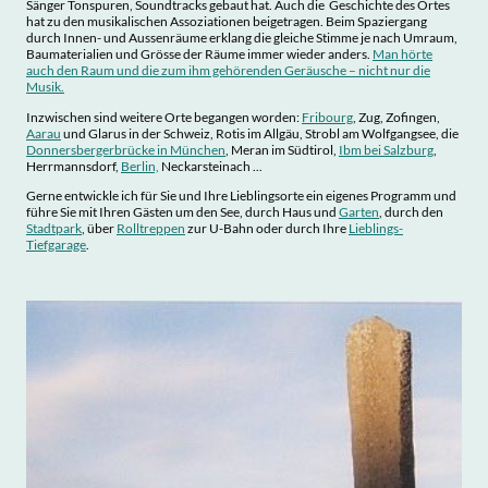
Sänger Tonspuren, Soundtracks gebaut hat. Auch die Geschichte des Ortes
hat zu den musikalischen Assoziationen beigetragen. Beim Spaziergang
durch Innen- und Aussenräume erklang die gleiche Stimme je nach Umraum,
Baumaterialien und Grösse der Räume immer wieder anders.
Man hörte
auch den Raum und die zum ihm gehörenden Geräusche – nicht nur die
Musik
.
Inzwischen sind weitere Orte begangen worden:
Fribourg
, Zug, Zofingen,
Aarau
und Glarus in der Schweiz, Rotis im Allgäu, Strobl am Wolfgangsee, die
Donnersbergerbrücke in München
, Meran im Südtirol,
Ibm bei Salzburg
,
Herrmannsdorf,
Berlin,
Neckarsteinach ...
Gerne entwickle ich für Sie und Ihre Lieblingsorte ein eigenes Programm und
führe Sie mit Ihren Gästen um den See, durch Haus und
Garten
, durch den
Stadtpark
, über
Rolltreppen
zur U-Bahn oder durch Ihre
Lieblings-
Tiefgarage
.