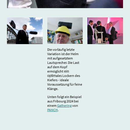
Die vorläufig letzte
Variation ist der Helm
mit aufgesetztem
Lautsprecher. Die Last
auf dem Kopf
ermöglicht
ein
ales Lockern des
optim
Kiefers - ideale
Voraussetzung für feine
Klänge.
Unten folgt ein Beispiel
aus Fribourg 2024 bei
einem
Gathering
von
PANCH
.