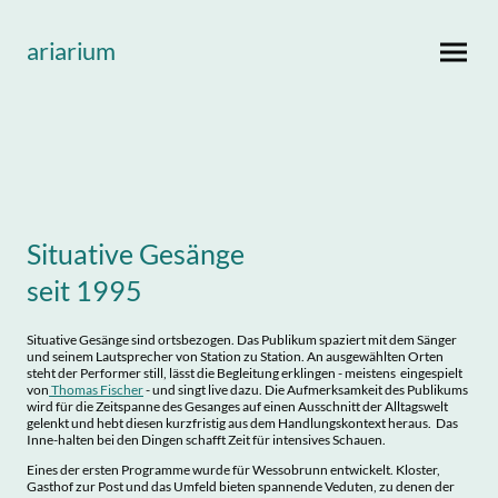
ariarium
Situative Gesänge
seit 1995
Situative Gesänge sind ortsbezogen. Das Publikum spaziert mit dem Sänger
und seinem Lautsprecher von Station zu Station. An ausgewählten Orten
steht der Performer still, lässt die Begleitung erklingen - meistens eingespielt
von
Thomas Fischer
- und singt live dazu. Die Aufmerksamkeit des Publikums
wird für die Zeitspanne des Gesanges auf einen Ausschnitt der Alltagswelt
gelenkt und hebt diesen kurzfristig aus dem Handlungskontext heraus. Das
Inne-halten bei den Dingen schafft Zeit für intensives Schauen.
Eines der ersten Programme wurde für Wessobrunn entwickelt. Kloster,
Gasthof zur Post und das Umfeld bieten spannende Veduten, zu denen der